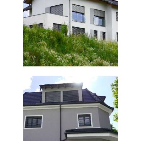
Zweifamilienhaus mit
sonnigem Ausblick
SPEICHER
/
STROM
/
WÄRME
Thermische Sanierung mit
Weitblick
E-MOBILITÄT
/
STROM
/
WÄRME