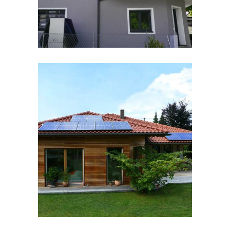
Bungalow mit grüner
Wohlfühloase
E-MOBILITÄT
/
SPEICHER
/
STROM
/
WÄRME