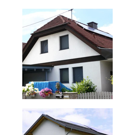
Einfamilienhaus mit
sauberer Energie
STROM
/
WÄRME