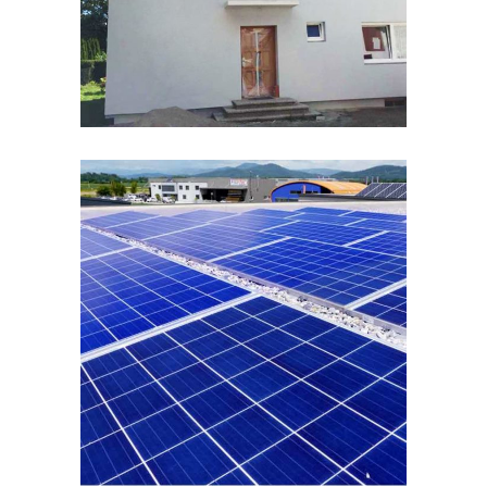
Headquarter Clicksolar in
Kärnten
E-MOBILITÄT
/
STROM
/
WÄRME