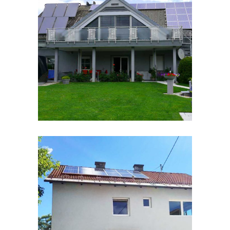
mit Pool
E-MANAGER
/
KÜHLEN
/
STROM
/
WÄRME
Sanierung mit Fokus auf
Energieeffizienz
STROM
/
WÄRME